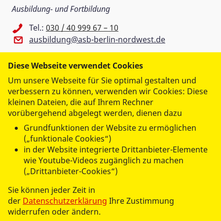
Ausbildung- und Fortbildung
Tel.:
030 / 40 999 67 – 10
ausbildung@asb-berlin-nordwest.de
Diese Webseite verwendet Cookies
ASB Regionalverband Berlin-
Um unsere Webseite für Sie optimal gestalten und
Nordwest e.V.
verbessern zu können, verwenden wir Cookies: Diese
Flottenstr. 61
kleinen Dateien, die auf Ihrem Rechner
13407 Berlin
vorübergehend abgelegt werden, dienen dazu
Grundfunktionen der Website zu ermöglichen
(„funktionale Cookies“)
in der Website integrierte Drittanbieter-Elemente
wie Youtube-Videos zugänglich zu machen
(„Drittanbieter-Cookies“)
Sie können jeder Zeit in
der
Datenschutzerklärung
Ihre Zustimmung
widerrufen oder ändern.
© 2026 ASB Regionalverband Berlin-Nordwest e.V.