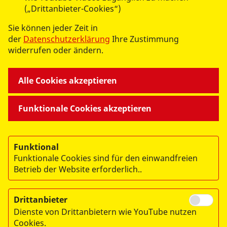
(„Drittanbieter-Cookies“)
Sie können jeder Zeit in
der
Datenschutzerklärung
Ihre Zustimmung
widerrufen oder ändern.
© 2026 ASB Regionalverband Berlin-Nordwest e.V.
Impressum
Alle Cookies akzeptieren
Datenschutz
AGB
Funktionale Cookies akzeptieren
Funktional
Funktionale Cookies sind für den einwandfreien
Betrieb der Website erforderlich..
Drittanbieter
Dienste von Drittanbietern wie YouTube nutzen
Cookies.