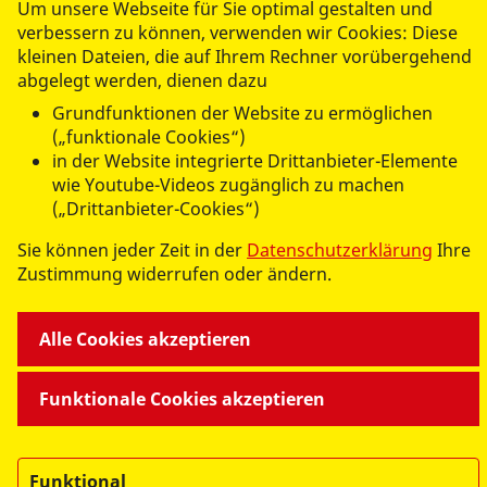
Um unsere Webseite für Sie optimal gestalten und
Details finden Sie hier:
verbessern zu können, verwenden wir Cookies: Diese
https://business.safety.google/adscontrollerterms/sccs/
kleinen Dateien, die auf Ihrem Rechner vorübergehend
abgelegt werden, dienen dazu
Das Unternehmen verfügt über eine Zertifizierung nach
Grundfunktionen der Website zu ermöglichen
dem „EU-US Data Privacy Framework“ (DPF). Der DPF
(„funktionale Cookies“)
ist ein Übereinkommen zwischen der Europäischen
in der Website integrierte Drittanbieter-Elemente
Union und den USA, der die Einhaltung europäischer
wie Youtube-Videos zugänglich zu machen
Datenschutzstandards bei Datenverarbeitungen in den
(„Drittanbieter-Cookies“)
USA gewährleisten soll. Jedes nach dem DPF
Sie können jeder Zeit in der
Datenschutzerklärung
Ihre
zertifizierte Unternehmen verpflichtet sich, diese
Zustimmung widerrufen oder ändern.
Datenschutzstandards einzuhalten. Weitere
Informationen hierzu erhalten Sie vom Anbieter unter
folgendem Link:
Alle Cookies akzeptieren
https://www.dataprivacyframework.gov/participant/578
Funktionale Cookies akzeptieren
IP Anonymisierung
Die Google Analytics IP-Anonymisierung ist aktiviert.
Dadurch wird Ihre IP-Adresse von Google innerhalb von
Funktional