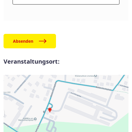
Websitebetreiber. Dessen
Kontaktdaten können Sie dem
Abschnitt „Hinweis zur
Verantwortlichen Stelle“ in dieser
Datenschutzerklärung entnehmen.
Absenden
Wie erfassen wir Ihre Daten?
Ihre Daten werden zum einen dadurch
Veranstaltungsort:
erhoben, dass Sie uns diese
mitteilen. Hierbei kann es sich
z. B. um Daten handeln, die Sie in
ein Kontaktformular eingeben.
Andere Daten werden automatisch oder
nach Ihrer Einwilligung beim Besuch
der Website durch unsere IT-Systeme
erfasst. Das sind vor allem
technische Daten (z. B.
Internetbrowser, Betriebssystem oder