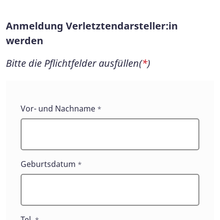
Anmeldung Verletztendarsteller:in
werden
Bitte die Pflichtfelder ausfüllen(
*
)
Anmeldung
Vor- und Nachname
*
Verletztendarsteller:in
werden
Geburtsdatum
*
Tel.
*