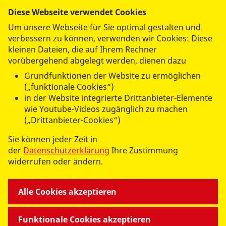
der zuständigen Aufsichtsbehörde zu.
Nordwest e.V.
Diese Webseite verwendet Cookies
Um unsere Webseite für Sie optimal gestalten und
Hierzu sowie zu weiteren Fragen zum
Flottenstr. 61
verbessern zu können, verwenden wir Cookies: Diese
Thema Datenschutz können Sie sich
13407 Berlin
kleinen Dateien, die auf Ihrem Rechner
jederzeit an uns wenden.
vorübergehend abgelegt werden, dienen dazu
Analyse-Tools und Tools von
Grundfunktionen der Website zu ermöglichen
(„funktionale Cookies“)
Dritt­anbietern
in der Website integrierte Drittanbieter-Elemente
wie Youtube-Videos zugänglich zu machen
Beim Besuch dieser Website kann Ihr
(„Drittanbieter-Cookies“)
Surf-Verhalten statistisch
ausgewertet werden. Das geschieht
Sie können jeder Zeit in
vor allem mit sogenannten
der
Datenschutzerklärung
Ihre Zustimmung
Analyseprogrammen.
widerrufen oder ändern.
© 2026 ASB Regionalverband Berlin-Nordwest e.V.
Detaillierte Informationen zu diesen
Impressum
Analyseprogrammen finden Sie in der
Alle Cookies akzeptieren
Datenschutz
folgenden Datenschutzerklärung.
AGB
Funktionale Cookies akzeptieren
2. Hosting